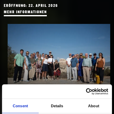
FORSCHUNG
ERÖFFNUNG: 22. APRIL 2026
FREUNDESKREIS ARCHITEKTURMUSEUM TUM
MEHR INFORMATIONEN
FREUNDESKREIS ARCHITEKTURMUSEUM
TUM
WERDEN SIE JETZT MITGLIED!
Consent
Details
About
MEHR INFORMATIONEN