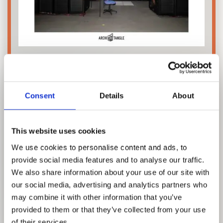
CITY IN THE CLOUD - DATA ON THE
GROUND
Die Ausstellung wird begleitet von einem
Katalog
,
Consent
Details
About
herausgegeben von Cara Hähl-Pfeifer, Damjan
Kokalevski und Andres Lepik und veröffentlicht von
ArchiTangle
. Dieser ist erhältlich im Cedon
This website uses cookies
Museumsshop.
We use cookies to personalise content and ads, to
provide social media features and to analyse our traffic.
Zum Katalog
We also share information about your use of our site with
our social media, advertising and analytics partners who
may combine it with other information that you’ve
provided to them or that they’ve collected from your use
PODCASTS
of their services.