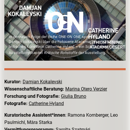
In der neuen Folge der Reihe ONE ON ONE spricht Kurator
Damjan Kokalevski über die Fotoserie Atacama Desert (2018) der
britischen Künstlerin Catherine Hyland – ein Schlüsselwerk im
Ausstellungskapitel
Kritische Rohstoffe
der Ausstellung.
Kurator:
Damjan Kokalevski
Wissenschaftliche Beratung:
Marina Otero Verzier
Forschung und Fotografie:
Giulia Bruno
Fotografie:
Catherine Hyland
Kuratorische Assistent*innen
: Ramona Kornberger, Leo
Paulmichl, Māra Starka
Vermittlungsprogramm:
Sarolta Szatmári