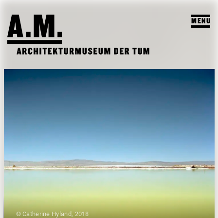
MENU
SUCHEN
BESUCH
AUSSTELLUNGEN & PROGRAMM
PROGRAMM
A.M. ARCHIV & LEHRE
VORSCHAU
A.M. ARCHIV / SAMMLUNG
DAS A.M.
ARCHIV AUSSTELLUNGEN
LEHRPROFIL
ÜBER UNS
ARCHIV VERANSTALTUNGEN
STUDENTISCHE ARBEITEN
PUBLIKATIONEN
LEHRVERANSTALTUNGEN
TEAM
© Catherine Hyland, 2018