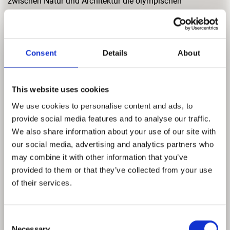
zwischen Natur und Architektur die olympischen
Sportstätten, eine beschwingte kühne Zeltdachkonstruktion
sowie das benachbarte Olympische Dorf.
Seit Anfang der 1960er-Jahre befand sich München in
Consent
Details
About
einem rapiden Stadtumbau. Mit Mittlerem Ring, S- und U-
Bahn wurden die Verkehrswege ausgebaut. Die Vergabe
des sportlichen Großereignis an München löste einen
This website uses cookies
weiteren Schub aus. In Abgrenzung zu Berlin ’36 und dem
We use cookies to personalise content and ads, to
Missbrauch der Spiele für propagandistische Zwecke sollte
provide social media features and to analyse our traffic.
München ’72 als die „heiteren Spiele“ in die Geschichte
We also share information about your use of our site with
eingehen, doch das Attentat vom 5. September, das mit
our social media, advertising and analytics partners who
dem Tod aller israelischen Geiseln endete, verschattete die
may combine it with other information that you’ve
Spiele. Die Olympischen Anlagen von Behnisch & Partner,
provided to them or that they’ve collected from your use
Frei Otto, Günther Grzimek und Heinle, Wischer und Partner
of their services.
fanden jedoch als herausragende Architekturleistung der
deutschen Nachkriegszeit internationale Anerkennung und
das visuelle Erscheinungsbild von Otl Aicher setzte neue
Consent
Maßstäbe.
Necessary