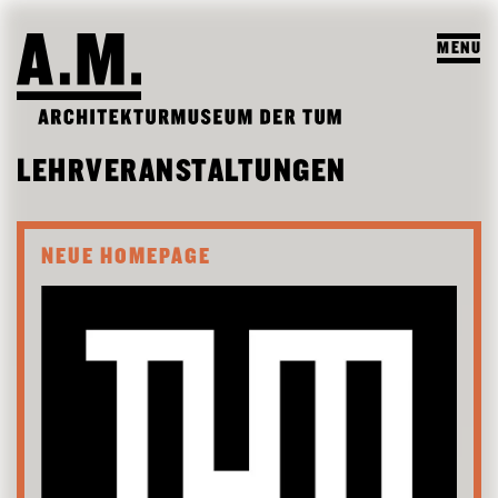
MENU
SUCHEN
LEHRVERANSTALTUNGEN
BESUCH
AUSSTELLUNGEN & PROGRAMM
NEUE HOMEPAGE
PROGRAMM
A.M. ARCHIV & LEHRE
VORSCHAU
A.M. ARCHIV / SAMMLUNG
DAS A.M.
ARCHIV AUSSTELLUNGEN
LEHRPROFIL
ÜBER UNS
ARCHIV VERANSTALTUNGEN
STUDENTISCHE ARBEITEN
PUBLIKATIONEN
LEHRVERANSTALTUNGEN
TEAM