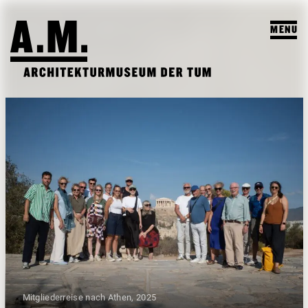
MENU
SUCHEN
BESUCH
AUSSTELLUNGEN & PROGRAMM
PROGRAMM
A.M. ARCHIV & LEHRE
VORSCHAU
A.M. ARCHIV / SAMMLUNG
DAS A.M.
ARCHIV AUSSTELLUNGEN
LEHRPROFIL
ÜBER UNS
ARCHIV VERANSTALTUNGEN
STUDENTISCHE ARBEITEN
PUBLIKATIONEN
LEHRVERANSTALTUNGEN
Mitgliederreise nach Athen, 2025
TEAM