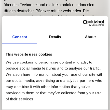
über den Teehandel und die in kolonialen Indonesien
tätigen deutschen Pflanzer mit ihr verbunden. Die
Ausstellung vereint historische Primärquellen (vor allem
Fotografien, Zeichnungen und Zeitungen), Artefakte des
Teehandels, kritische Keramikarbeiten sowie einen Film
über eine ehemalige Teeplantage in West-Java aus der
Consent
Details
About
Perspektive zweier Arbeiter aus kolonialen und
postkolonialen Generationen.
This website uses cookies
Eintritt
: frei
We use cookies to personalise content and ads, to
Team
provide social media features and to analyse our traffic.
Kurator, Forschung und Koordination: Geraldus
We also share information about your use of our site with
Martimbang
our social media, advertising and analytics partners who
Studentische Ko-Kurator:innen, Forschung und
may combine it with other information that you’ve
Ausstellungsdesign: Felix Mascotto, Eléonore Cicchini,
provided to them or that they’ve collected from your use
Lorenzo Edward, Jakob Spickers
of their services.
Film: Deden M. Sahid, Budimansyah, Muhammad Alnoza