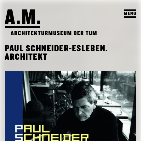
MENU
SUCHEN
PAUL SCHNEIDER-ESLEBEN.
BESUCH
ARCHITEKT
AUSSTELLUNGEN & PROGRAMM
PROGRAMM
A.M. ARCHIV & LEHRE
VORSCHAU
A.M. ARCHIV / SAMMLUNG
DAS A.M.
ARCHIV AUSSTELLUNGEN
LEHRPROFIL
ÜBER UNS
ARCHIV VERANSTALTUNGEN
STUDENTISCHE ARBEITEN
PUBLIKATIONEN
LEHRVERANSTALTUNGEN
TEAM