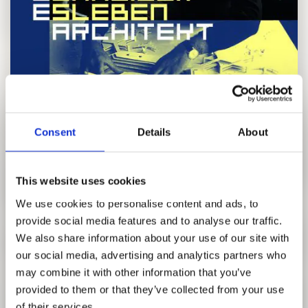
FORSCHUNG
FREUNDESKREIS ARCHITEKTURMUSEUM TUM
Consent
Details
About
This website uses cookies
We use cookies to personalise content and ads, to
Hatje Cantz Verlag
provide social media features and to analyse our traffic.
We also share information about your use of our site with
Ein Pionier der Nachkriegsmoderne in Deutschland
our social media, advertising and analytics partners who
may combine it with other information that you’ve
Paul Schneider-Esleben (1915–2005) steht beispielhaft für
provided to them or that they’ve collected from your use
den Aufbruch der Architektur in der frühen Bundesrepublik:
of their services.