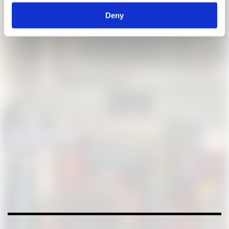
Deny
Herausgeber
|
Andres Lepik, Regine Heß
ISBN-Nummer
|
978-3-7757-3998-6