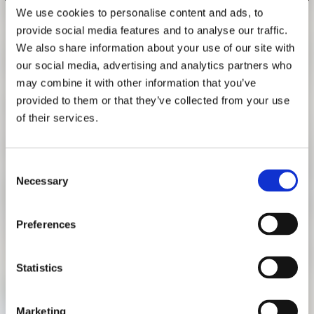
FORSCHUNG
We use cookies to personalise content and ads, to
FREUNDESKREIS ARCHITEKTURMUSEUM TUM
provide social media features and to analyse our traffic.
AUS ERSTER HAND „EXPERIENCE
We also share information about your use of our site with
IN ACTION“
our social media, advertising and analytics partners who
5. AUGUST 2020, 14:30 UHR
may combine it with other information that you’ve
provided to them or that they’ve collected from your use
„Führung aus erster Hand“ mit Vera Simone Bader
of their services.
Treffpunkt: Museumsinformation | Die Führung ist im
Eintrittspreis enthalten
Consent
Begrenzte Anzahl an Teilnahmeplätzen | Anmeldung unter
Necessary
Selection
programm@pinakothek-der-moderne.de
Erwerb von Restkarten ab 14.15 Uhr an der Kasse möglich
Preferences
Für Ihren Museumsbesuch beachten Sie bitte unsere
Hinweise zu den Schutzmaßnahmen unter
Statistics
www.pinakothek-der-moderne.de/besuch-planen/#FAQ
Marketing