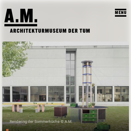
MENU
SUCHEN
BESUCH
AUSSTELLUNGEN & PROGRAMM
PROGRAMM
A.M. ARCHIV & LEHRE
VORSCHAU
A.M. ARCHIV / SAMMLUNG
DAS A.M.
ARCHIV AUSSTELLUNGEN
LEHRPROFIL
ÜBER UNS
ARCHIV VERANSTALTUNGEN
STUDENTISCHE ARBEITEN
PUBLIKATIONEN
Rendering der Sommerküche © A.M.
LEHRVERANSTALTUNGEN
TEAM