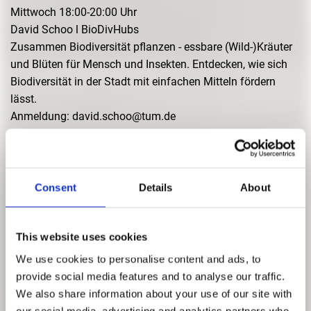
Mittwoch 18:00-20:00 Uhr
David Schoo l BioDivHubs
Zusammen Biodiversität pflanzen - essbare (Wild-)Kräuter
und Blüten für Mensch und Insekten. Entdecken, wie sich
Biodiversität in der Stadt mit einfachen Mitteln fördern
lässt.
Anmeldung: david.schoo@tum.de
13.06.2026 HÜLSENFRÜCHTE HOORAY!
Samstag 11:00-13:00 Uhr
Münchner Ernährungsrat
Consent
Details
About
Bei dieser Veranstaltung lädt der Münchner Ernährungsrat
e.V. dazu ein, die Welt der Hülsenfrüchte neu zu entdecken
– mit allem, was die kleinen Schusser so draufhaben. Es
This website uses cookies
gibt Kostproben zum Probieren, ein Quiz für Neugierige und
We use cookies to personalise content and ads, to
viele überraschende Einblicke in Anbau, Küche und
provide social media features and to analyse our traffic.
Alltagstauglichkeit.
We also share information about your use of our site with
Anmeldung: a.ring@muenchner-ernaehrungsrat@de