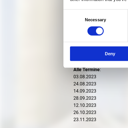
ALLE TERMINE AB AUGUS
Consent
Necessary
Selection
Kuratorische Führung durc
Forschung und den Inhalte
Teilnahmemarken ab 15 Min
Deny
Do, 18:30–19:30 Uhr
Alle Termine
:
03.08.2023
24.08.2023
14.09.2023
28.09.2023
12.10.2023
26.10.2023
23.11.2023