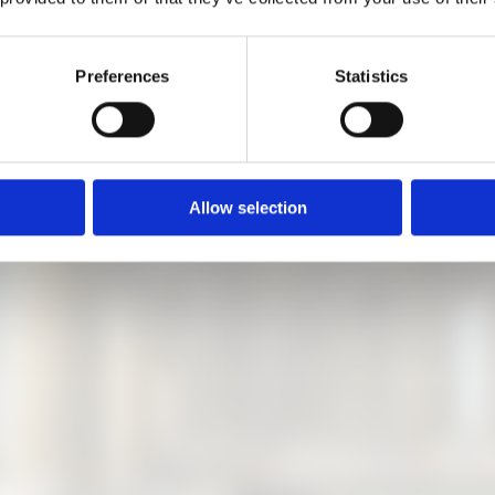
T 2023 | DO, 18:30-19:30 UHR
Preferences
Statistics
h die Ausstellung mit Informationen zum Erarbeitungsprozess, 
n;
uten vor Beginn an der Information, solange freie Plätze vorh
Allow selection