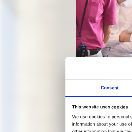
Lisa Luksch bei der geführt
©A.M. , Foto: Zeynep Ece S
Consent
EINE S
This website uses cookies
We use cookies to personalis
information about your use of
LISA L
other information that you’ve