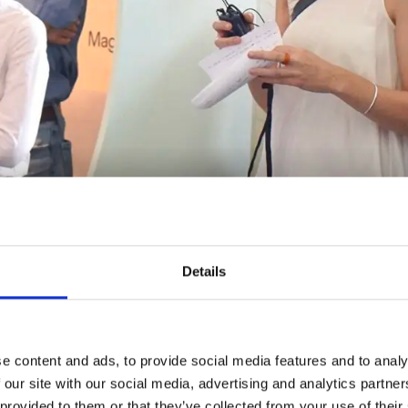
en Tour für PIN. Freunde der Pinakothek der Moderne
ahin Korkan
Details
TUNDE MIT KURA
e content and ads, to provide social media features and to analy
 our site with our social media, advertising and analytics partn
UKSCH
 provided to them or that they’ve collected from your use of their