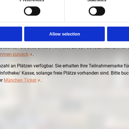
0 - 18:30 UHR
ung "Who's Next? Obdachlosigkeit, Architektur und Städte" auf E
Allow selection
beachten Sie bitte unsere Hinweise zu den Schutzmaßnahmen a
ommen-zurueck
.
Anzahl an Plätzen verfügbar. Sie erhalten Ihre Teilnahmemarke fü
nfotheke/ Kasse, solange freie Plätze vorhanden sind. Bitte buc
er
München Ticket
.