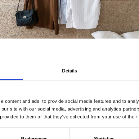
Details
Zimmer im VinziRast Mittendrin, einem dauerhaften Wohnprojekt für ehemals
büro gaupenraub +/- © Simon Jappel
e content and ads, to provide social media features and to analy
 our site with our social media, advertising and analytics partn
TUNDE MIT...DANI
 provided to them or that they’ve collected from your use of their
NIK
Preferences
Statistics