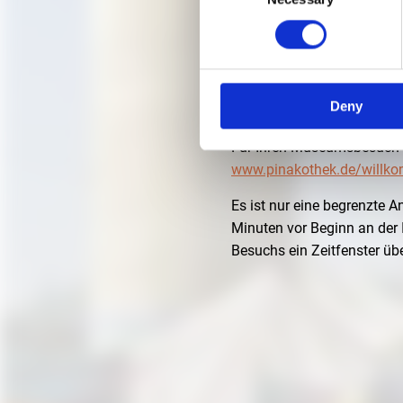
3. FEBRUAR 2022 | 17:3
Führung durch die Ausstell
Deny
Talesnik.
Für Ihren Museumsbesuch 
www.pinakothek.de/willk
Es ist nur eine begrenzte 
Minuten vor Beginn an der I
Besuchs ein Zeitfenster üb