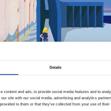
Details
Museum. A Temple for the Pictures, 2017 © Jana Čulek / Studio Fabula
AGT!
e content and ads, to provide social media features and to analy
 our site with our social media, advertising and analytics partn
 provided to them or that they’ve collected from your use of their
ORENFÜHRUNG „D