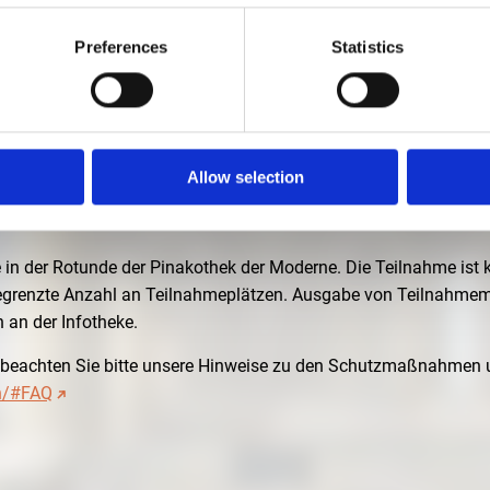
Preferences
Statistics
TEKTURMASCHIN
30 - 19:30 UHR
Allow selection
tuation ist die Veranstaltung leider abgesagt!
sa Fankhänel
 in der Rotunde der Pinakothek der Moderne. Die Teilnahme ist kos
 Begrenzte Anzahl an Teilnahmeplätzen. Ausgabe von Teilnahmem
 an der Infotheke.
beachten Sie bitte unsere Hinweise zu den Schutzmaßnahmen 
n/#FAQ