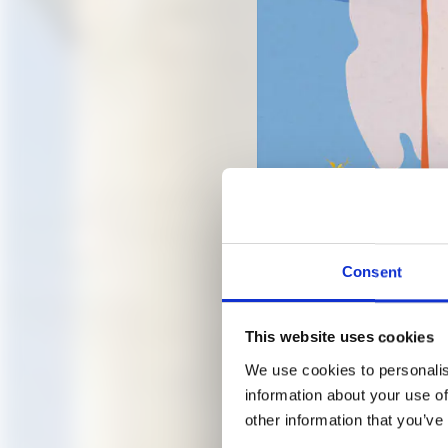
Consent
Jana Čulek, Hilma af Klint 
This website uses cookies
ABGES
We use cookies to personalis
information about your use of
other information that you’ve
KURAT