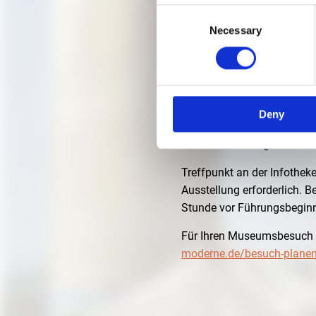
Consent
Necessary
ARCHI
Selection
3. DEZEMBER 2020, 18:
Deny
Auf Grund der aktuellen Si
Kuratorenführung mit Tere
Treffpunkt an der Infotheke
Ausstellung erforderlich.
Stunde vor Führungsbeginn
Für Ihren Museumsbesuch 
moderne.de/besuch-plane