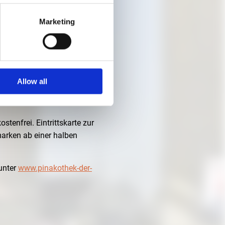
Marketing
E“
Allow all
tenfrei. Eintrittskarte zur
arken ab einer halben
unter
www.pinakothek-der-