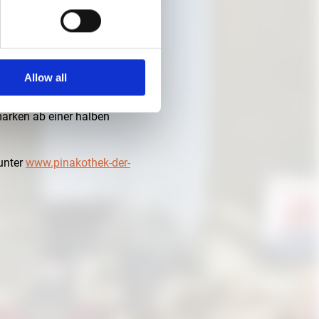
Allow all
tenfrei. Eintrittskarte zur
arken ab einer halben
unter
www.pinakothek-der-