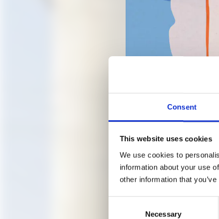
Consent
Jana Čulek, Hilma af Klint 
This website uses cookies
We use cookies to personalis
information about your use of
FÜHRUN
other information that you’ve
Consent
ARCHI
Necessary
Selection