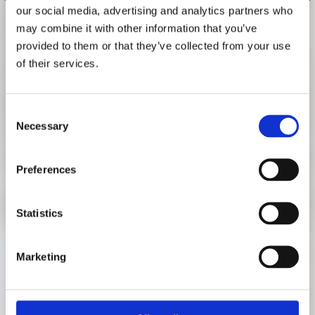
our social media, advertising and analytics partners who
FORSCHUNG
FREUNDESKREIS ARCHITEKTURMUSEUM TUM
may combine it with other information that you’ve
KUNSTAUSKUNFT "WHO'S NEXT?"
provided to them or that they’ve collected from your use
6. FEBRUAR 2022 | 15 - 17 UHR
of their services.
Kunstauskunft zur Ausstellung "Who's Next?
Obdachlosigkeit, Architektur und Städte" mit Ella Neumaier.
Consent
Necessary
Selection
Für Ihren Museumsbesuch beachten Sie bitte unsere
Hinweise zu den Schutzmaßnahmen auf der Website
Preferences
www.pinakothek.de/willkommen-zurueck
.
Statistics
Marketing