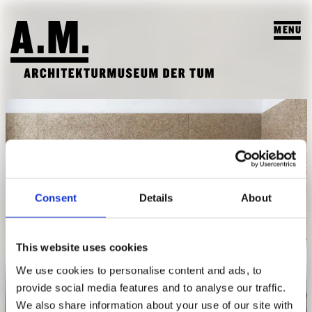
MENU
SUCHEN
BESUCH
AUSSTELLUNGEN & PROGRAMM
PROGRAMM
A.M. ARCHIV & LEHRE
Consent
Details
About
VORSCHAU
A.M. ARCHIV / SAMMLUNG
DAS A.M.
ARCHIV AUSSTELLUNGEN
LEHRPROFIL
This website uses cookies
ÜBER UNS
ARCHIV VERANSTALTUNGEN
Blick in eins der privaten Zimmer im VinziRast Mittendrin, einem
STUDENTISCHE ARBEITEN
We use cookies to personalise content and ads, to
dauerhaften Wohnprojekt für ehemals Obdachlose und
PUBLIKATIONEN
provide social media features and to analyse our traffic.
Student*innen, Architekturbüro gaupenraub +/- © Simon Jappel
LEHRVERANSTALTUNGEN
We also share information about your use of our site with
TEAM