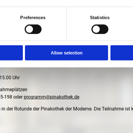
NGEN!"
Preferences
Statistics
R
 anschließender Caférunde für Menschen mit Demenz und Ihre 
Allow selection
mit Jessica Krämer
15.00 Uhr
lnahmeplätzen
05-198 oder
programm@pinakothek.de
 in der Rotunde der Pinakothek der Moderne. Die Teilnahme ist kos