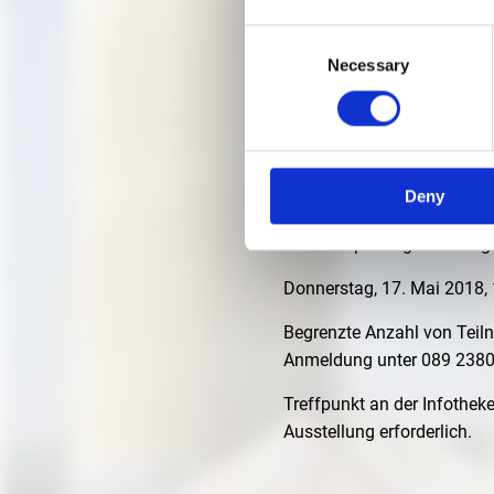
Consent
WOHNU
Necessary
Selection
17. MAI 2018, 15.00 UH
Kunstzeit | Rundgang mit
Deny
Begleiter
deutschsprachige Führung 
Donnerstag, 17. Mai 2018, 
Begrenzte Anzahl von Tei
Anmeldung unter 089 238
Treffpunkt an der Infotheke
Ausstellung erforderlich.