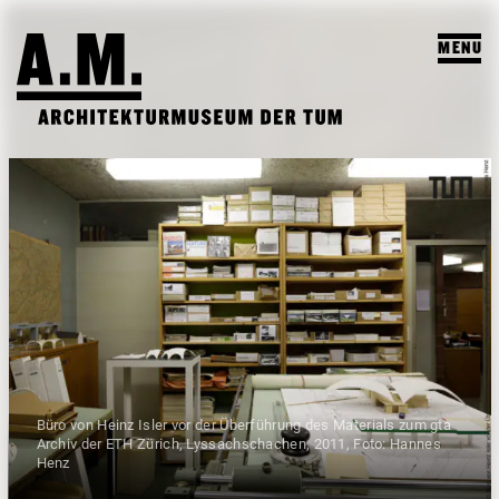
MENU
SUCHEN
BESUCH
AUSSTELLUNGEN & PROGRAMM
PROGRAMM
A.M. ARCHIV & LEHRE
VORSCHAU
A.M. ARCHIV / SAMMLUNG
DAS A.M.
ARCHIV AUSSTELLUNGEN
LEHRPROFIL
ÜBER UNS
ARCHIV VERANSTALTUNGEN
Büro von Heinz Isler vor der Überführung des Materials zum gta
STUDENTISCHE ARBEITEN
Archiv der ETH Zürich, Lyssachschachen, 2011, Foto: Hannes
PUBLIKATIONEN
Henz
LEHRVERANSTALTUNGEN
TEAM