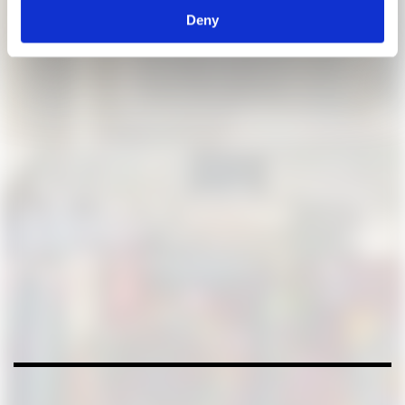
Architekturmuseum der TUM
Deny
Ort | ARI Space, Raum 1710, Hauptgebäude TUM