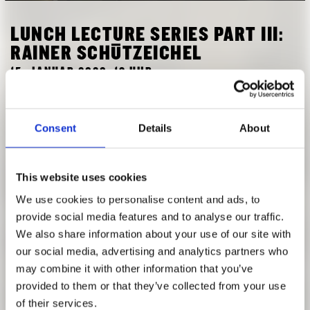
FORSCHUNG
FREUNDESKREIS ARCHITEKTURMUSEUM TUM
LUNCH LECTURE SERIES PART III:
RAINER SCHÜTZEICHEL
15. JANUAR 2020, 13 UHR
SYNTHETISCHE MODERNE
Seed Funding Research
Consent
Details
About
Arbeiten am Modell: Der Nachlass des Schweizer
Bauingenieurs Heinz Isler (1926-2009) als bau- und
This website uses cookies
kulturhistorisches Dokument
Dr. Rainer Schützeichel von der ETH Zürich
We use cookies to personalise content and ads, to
provide social media features and to analyse our traffic.
Heinz Isler zählt zu den international renommiertesten
We also share information about your use of our site with
Schweizer Ingenieuren der zweiten Hälfte des
our social media, advertising and analytics partners who
20. Jahrhunderts. Sein am gta Archiv der ETH Zürich
may combine it with other information that you’ve
verwahrter Nachlass dokumentiert die Arbeit eines
provided to them or that they’ve collected from your use
Ingenieurs, der unter spezifischen konjunkturellen
of their services.