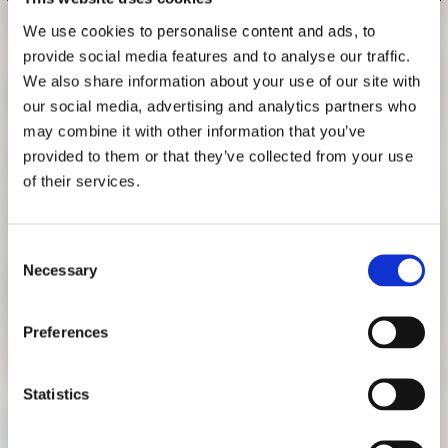
FORSCHUNG
We use cookies to personalise content and ads, to
FREUNDESKREIS ARCHITEKTURMUSEUM TUM
RESTAURIERUNGSWERKSTATT
provide social media features and to analyse our traffic.
(FÜHRUNG)
We also share information about your use of our site with
our social media, advertising and analytics partners who
29. APRIL 2022 | 16:30 - 17:30 UHR
may combine it with other information that you’ve
provided to them or that they’ve collected from your use
Führung durch die Restaurierungswerkstatt mit Anton
of their services.
Heine
Für Ihren Besuch beachten Sie bitte unsere Hinweise zu den
Schutzmaßnahmen auf der Website
Consent
Necessary
www.pinakothek.de/willkommen-zurueck
.
Selection
Treffpunkt: Am goldenen Engel, Thierschbau der TUM,
Preferences
Eingang Luisenstraße/ Ecke Gabelsbergerstraße.
Die Teilnehmerzahl ist begrenzt. Eine Anmeldung unter
Statistics
foerderverein@architekturmuseum.de ist für die Teilnahme
erforderlich.