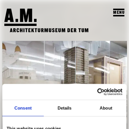
MENU
SUCHEN
BESUCH
AUSSTELLUNGEN & PROGRAMM
PROGRAMM
A.M. ARCHIV & LEHRE
VORSCHAU
A.M. ARCHIV / SAMMLUNG
DAS A.M.
ARCHIV AUSSTELLUNGEN
LEHRPROFIL
ÜBER UNS
ARCHIV VERANSTALTUNGEN
Consent
Details
About
STUDENTISCHE ARBEITEN
PUBLIKATIONEN
Architekturmodell in der Ausstellung
LEHRVERANSTALTUNGEN
TEAM
This website uses cookies