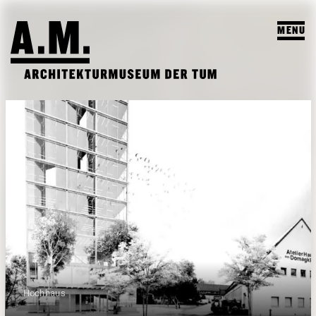
MENU
SUCHEN
BESUCH
AUSSTELLUNGEN & PROGRAMM
PROGRAMM
A.M. ARCHIV & LEHRE
VORSCHAU
A.M. ARCHIV / SAMMLUNG
DAS A.M.
ARCHIV AUSSTELLUNGEN
LEHRPROFIL
ÜBER UNS
ARCHIV VERANSTALTUNGEN
STUDENTISCHE ARBEITEN
PUBLIKATIONEN
Hochhaus
LEHRVERANSTALTUNGEN
TEAM