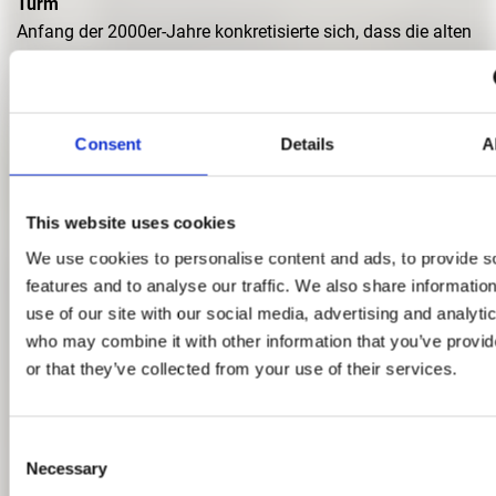
Turm
Anfang der
2000er-Jahre konkretisierte
sich, dass die alten
Kasernengebäude
auf dem Domagk-
Gelände dem
neuen
Stadtquartier
Domagkpark
(Ortner & Ortner
Baukunst,
Berlin) weichen. Der Wunsch
der Stadt und
Kunstschaffenden
nach einem Fortbestand
der Kolonie
Consent
Details
A
konnte zum Teil
erfüllt
werden: Das größte
Gebäude des
Areals, das
„Haus 50“, blieb als
This website uses cookies
Kunsthof
erhalten.
Eigentümerin
ist die
Stadt
München
.
Nach einer
Sanierung und dem
We use cookies to personalise content and ads, to provide s
Ausbau
des
Südflügels
werden dort
nun seit Sommer 2009
features and to analyse our traffic. We also share informatio
exakt
101 Atelierräume mit einer
Größe von 14 bis 95
use of our site with our social media, advertising and analyti
Quadratmeter
für
jeweils
fünf
Jahre
an
Künstler
und
Künstler
who may combine it with other information that you’ve provi
Städtebaulich ist der
Münchner
Norden bereits
geprägt
or that they’ve collected from your use of their services.
durch die Highlight-
Towers und das Osram-Hochhaus
am
Beginn der Autobahn
A9 in der Parkstadt
Schwabing.
Ortner & Ortner
hatten 2002 schon einmal
einen Entwurf
Consent
Necessary
vorgestellt mit
einem neuen, allerdings
querliegenden Bau,
Selection