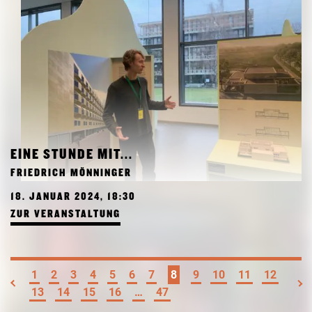
EINE STUNDE MIT...
FRIEDRICH MÖNNINGER
18. JANUAR 2024, 18:30
ZUR VERANSTALTUNG
1
2
3
4
5
6
7
8
9
10
11
12
13
14
15
16
…
47