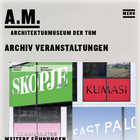
MENU
SUCHEN
ARCHIV VERANSTALTUNGEN
BESUCH
AUSSTELLUNGEN & PROGRAMM
PROGRAMM
A.M. ARCHIV & LEHRE
VORSCHAU
A.M. ARCHIV / SAMMLUNG
DAS A.M.
ARCHIV AUSSTELLUNGEN
LEHRPROFIL
ÜBER UNS
ARCHIV VERANSTALTUNGEN
STUDENTISCHE ARBEITEN
PUBLIKATIONEN
LEHRVERANSTALTUNGEN
TEAM
WEITERE FÜHRUNGEN