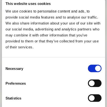
This website uses cookies
FORSCHUNG
FREUNDESKREIS ARCHITEKTURMUSEUM TUM
We use cookies to personalise content and ads, to
KURATOR*INNEN FÜHRUNGEN
provide social media features and to analyse our traffic.
ALLE TERMINE AB MÄRZ 2025
We also share information about your use of our site with
our social media, advertising and analytics partners who
Kurator*innen-Führung durch die Ausstellung mit
may combine it with other information that you’ve
Informationen zum Erarbeitungsprozess, der
provided to them or that they’ve collected from your use
zugrundeliegenden Forschung und den Inhalten.
of their services.
Teilnahmemarken ab 15 Minuten vor Beginn an der
Information, solange freie Plätze vorhanden sind.
Consent
Necessary
Do, 18:30–19:30 Uhr
Selection
Weitere Termine:
Do., 27.03.25 | 18:30 | mit Ferdinand Ludwig
Preferences
Do., 22.05.25 | 18:30 | mit Ferdinand Ludwig
Do., 26.06.25 | 18:30 | mit Kristina Pujkilović
Statistics
Do., 17.07.25 | 18:30 | mit Kristina Pujkilović
Do., 21.08.25 | 18:30 | mit Kristina Pujkilović