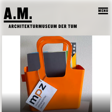
MENU
SUCHEN
BESUCH
AUSSTELLUNGEN & PROGRAMM
PROGRAMM
A.M. ARCHIV & LEHRE
VORSCHAU
A.M. ARCHIV / SAMMLUNG
DAS A.M.
ARCHIV AUSSTELLUNGEN
LEHRPROFIL
ÜBER UNS
ARCHIV VERANSTALTUNGEN
STUDENTISCHE ARBEITEN
PUBLIKATIONEN
LEHRVERANSTALTUNGEN
TEAM