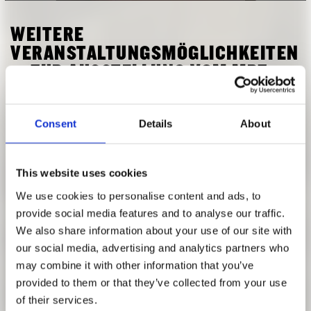
FORSCHUNG
FREUNDESKREIS ARCHITEKTURMUSEUM TUM
WEITERE
VERANSTALTUNGSMÖGLICHKEITEN
... ZUR AUSSTELLUNG VOM MPZ
Das MPZ bietet zu dieser Ausstellung Veranstaltungen für
Consent
Details
About
alle Schularten, Horte und Kindergartengruppen, Lehrkräfte
und pädagogisches Fachpersonal an:
This website uses cookies
Angebot für Schulen
TREES, TIME, ARCHITECTURE. Mit Bäumen bauen
We use cookies to personalise content and ads, to
Geeignet für BS, FöS, GS, GYM, Horte, MS, RS
provide social media features and to analyse our traffic.
We also share information about your use of our site with
Fortbildung für Lehrkräfte
our social media, advertising and analytics partners who
TREES, TIME, ARCHITECTURE. Bauen mit Bäumen
may combine it with other information that you’ve
Angebot für Kindertageseinrichtungen
provided to them or that they’ve collected from your use
Gebäude der Zukunft. Mit lebenden Bäumen bauen!
of their services.