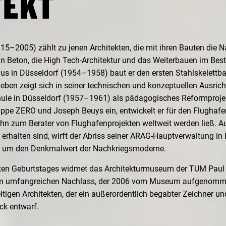
TEKT
15–2005) zählt zu jenen Architekten, die mit ihren Bauten die
 Beton, die High Tech-Architektur und das Weiterbauen im Best
in Düsseldorf (1954–1958) baut er den ersten Stahlskelettba
eben zeigt sich in seiner technischen und konzeptuellen Ausrich
chule in Düsseldorf (1957–1961) als pädagogisches Reformproje
uppe ZERO und Joseph Beuys ein, entwickelt er für den Flugha
ihn zum Berater von Flughafenprojekten weltweit werden ließ. A
erhalten sind, wirft der Abriss seiner ARAG-Hauptverwaltung in 
te um den Denkmalwert der Nachkriegsmoderne.
sten Geburtstages widmet das Architekturmuseum der TUM Paul 
dem umfangreichen Nachlass, der 2006 vom Museum aufgenomme
eitigen Architekten, der ein außerordentlich begabter Zeichner und
k entwarf.