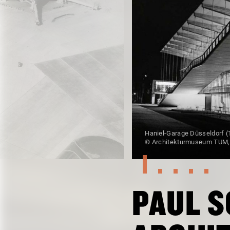
Haniel-Garage Düsseldorf (
© Architekturmuseum TUM, 
PAUL S