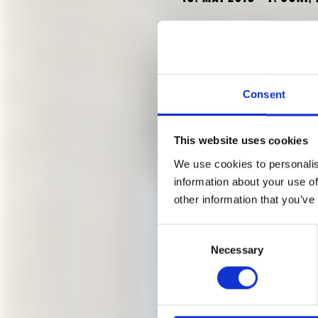
EIN VERMIT
Offen, geräumig und vielfäl
Consent
inmitten des Kunstareals. 
Dach: Architektur, Grafik,
„Zweite Bauabschnitt“, zur
This website uses cookies
bis heute nicht ausgeführt
We use cookies to personalis
Für Vermittlungsprogramme
information about your use of
weitere Veranstaltungen s
other information that you’ve
„Schaustelle“ (2013) der 
Studierenden der TU Münch
Consent
Kommunikation zu entwicke
Necessary
Selection
anzuregen.
Eine Ausstellung des Arch