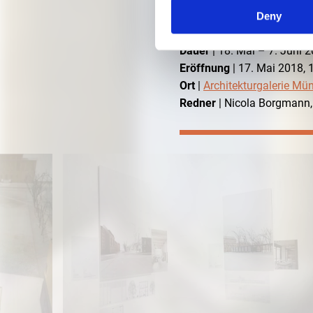
Deny
Dauer
| 18. Mai – 7. Juni 
Eröffnung
| 17. Mai 2018, 
Ort
|
Architekturgalerie Mü
Redner
| Nicola Borgmann,