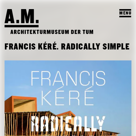
MENU
SUCHEN
FRANCIS KÉRÉ. RADICALLY SIMPLE
BESUCH
AUSSTELLUNGEN & PROGRAMM
PROGRAMM
A.M. ARCHIV & LEHRE
VORSCHAU
A.M. ARCHIV / SAMMLUNG
DAS A.M.
ARCHIV AUSSTELLUNGEN
LEHRPROFIL
ÜBER UNS
ARCHIV VERANSTALTUNGEN
STUDENTISCHE ARBEITEN
PUBLIKATIONEN
LEHRVERANSTALTUNGEN
TEAM