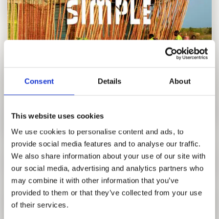
FORSCHUNG
FREUNDESKREIS ARCHITEKTURMUSEUM TUM
Consent
Details
About
This website uses cookies
Hatje Cantz Verlag
We use cookies to personalise content and ads, to
provide social media features and to analyse our traffic.
Diébédo Francis Kéré (*1965 in Burkina Faso) steht wie
We also share information about your use of our site with
kaum ein anderer Architekt für das Zusammendenken
our social media, advertising and analytics partners who
konstruktiver, sozialer und kultureller Aspekte des Bauens.
may combine it with other information that you’ve
Für die realisierten Bauprojekte in seiner Heimat Burkina
provided to them or that they’ve collected from your use
Faso erhielt er zahlreiche internationale Preise – darunter
of their services.
schon 2004 den Aga Khan Award for Architecture. Mit