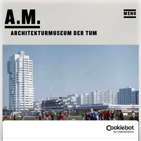
MENU
SUCHEN
BESUCH
AUSSTELLUNGEN & PROGRAMM
PROGRAMM
A.M. ARCHIV & LEHRE
VORSCHAU
A.M. ARCHIV / SAMMLUNG
DAS A.M.
ARCHIV AUSSTELLUNGEN
LEHRPROFIL
ÜBER UNS
ARCHIV VERANSTALTUNGEN
STUDENTISCHE ARBEITEN
PUBLIKATIONEN
LEHRVERANSTALTUNGEN
TEAM