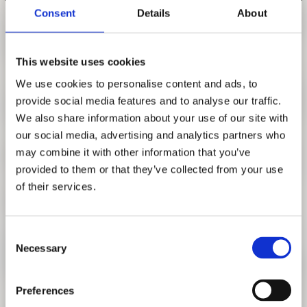
FORSCHUNG
Consent
Details
About
FREUNDESKREIS ARCHITEKTURMUSEUM TUM
DIE NEUE HEIMAT
This website uses cookies
WINTERSEMESTER 2017 | 2018
We use cookies to personalise content and ads, to
provide social media features and to analyse our traffic.
[Modul Projektwerkstatt kuratorische Praxis] Die Neue
We also share information about your use of our site with
Heimat: Entwicklung eines kuratorischen Konzepts
our social media, advertising and analytics partners who
may combine it with other information that you’ve
mit: Teresa Fankhänel, Andres Lepik
provided to them or that they’ve collected from your use
Das Seminar gab den Teilnehmern einen tieferen Einblick in
of their services.
die notwendigen Schritte zur Erarbeitung einer
Architekturausstellung. Fähigkeiten, die in diesem Seminar
trainiert wurden beinhalteten Archivrecherchen, das
Consent
Necessary
Schreiben eines Rechercheberichts, die Auswahl von
Selection
Exponaten, das Schreiben eines Ausstellungskonzepts, den
Entwurf eines kleinen Ausstellungslayouts, and das
Preferences
Verfassen einer Ausstellungsrezension. Am Ende des