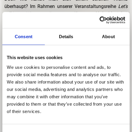
überhaupt? Im Rahmen unserer Veranstaltungsreihe
Let‘s
talk! Wir müssen über Obdachlosigkeit
sprechen
beschäftigen wir uns mit den Schnittstellen von
Obdachlosigkeit und der Gestaltung unseres Stadtraumes,
der Art wie wir über Obdachlosigkeit sprechen, etwaige
Consent
Details
About
Zukunftsstrategien – sowohl auf sozialer, politischer und
ökonomischer, als auch auf architektonischer Ebene – und
This website uses cookies
darüber, wie sich München als Stadt, die seit Jahren mit
Wohnungsmangel kämpft, der Problematik stellen kann.
We use cookies to personalise content and ads, to
Dabei suchen wir nach Antworten auf die Fragen: Welche
provide social media features and to analyse our traffic.
Verantwortung trägt die Stadt und welche Strategien
We also share information about your use of our site with
verfolgt sie, um Lösungen zu generieren? Welche Rolle
our social media, advertising and analytics partners who
kann die Architektur als Profession spielen? Wie kann das
may combine it with other information that you’ve
Thema in unserer Gesellschaft sichtbarer gemacht werden?
provided to them or that they’ve collected from your use
of their services.
Das mehrformatige Programm beleuchtet die Thematik
aus verschiedenen Perspektiven und soll als
Diskussionsplattform einen fundierten Dialog anstoßen,
Consent