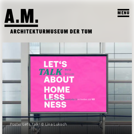
MENU
SUCHEN
BESUCH
AUSSTELLUNGEN & PROGRAMM
PROGRAMM
A.M. ARCHIV & LEHRE
VORSCHAU
A.M. ARCHIV / SAMMLUNG
DAS A.M.
ARCHIV AUSSTELLUNGEN
LEHRPROFIL
ÜBER UNS
ARCHIV VERANSTALTUNGEN
STUDENTISCHE ARBEITEN
PUBLIKATIONEN
Poster Let's Talk! © Lisa Luksch
LEHRVERANSTALTUNGEN
TEAM