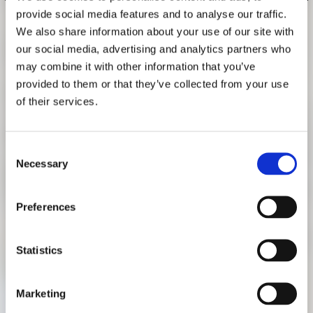
FORSCHUNG
provide social media features and to analyse our traffic.
FREUNDESKREIS ARCHITEKTURMUSEUM TUM
We also share information about your use of our site with
LIVE TALKS
our social media, advertising and analytics partners who
09. JULI 2020, 18.30 UHR
may combine it with other information that you’ve
provided to them or that they’ve collected from your use
Anlässlich der Ausstellung
"Experience in Action"
gibt es an
of their services.
den kommenden vier Donnerstagen Live-Talks auf
Instagram mit Architekten und Lehrenden aus Afrika, den
USA, Indien und Deutschland. Wir sprechen
Consent
über Themen der Evaluation und der Ethik von solchen
Necessary
Selection
Projekten und der Frage, inwieweit die DesignBuild-
Lehrmethode zu einer Reform der Architekturausbildung
Preferences
beitragen kann. Die Gespräche finden vor allem auf
Englisch statt.
Ort | Instagram @architekturmuseum_tum
Statistics
Marketing