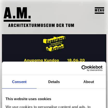
MENU
SUCHEN
BESUCH
AUSSTELLUNGEN & PROGRAMM
PROGRAMM
A.M. ARCHIV & LEHRE
VORSCHAU
A.M. ARCHIV / SAMMLUNG
DAS A.M.
ARCHIV AUSSTELLUNGEN
Consent
Details
About
LEHRPROFIL
ÜBER UNS
ARCHIV VERANSTALTUNGEN
STUDENTISCHE ARBEITEN
PUBLIKATIONEN
This website uses cookies
Programm
LEHRVERANSTALTUNGEN
TEAM
We use cookies to personalise content and ads, to