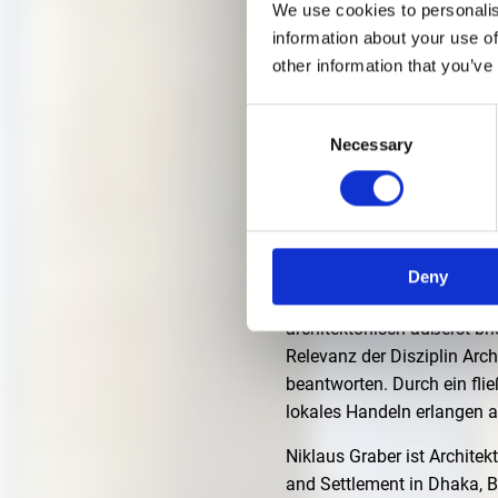
We use cookies to personalis
information about your use of
IM GAN
other information that you’ve
Consent
NIKLA
Necessary
Selection
23. FEBRUAR 2023 | 18
Vortrag zur Ausstellung
Deny
Das innovative Schaffen za
architektonisch äußerst br
Relevanz der Disziplin Arch
beantworten. Durch ein fli
lokales Handeln erlangen 
Niklaus Graber ist Architek
and Settlement in Dhaka, B