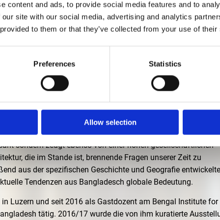
e content and ads, to provide social media features and to analy
 our site with our social media, advertising and analytics partn
GES-DELTA“ MIT
 provided to them or that they’ve collected from your use of their
US GRABER
Preferences
Statistics
:30 UHR
 "MARINA TABASSUM ARCHITECTS: IN BANGLADESH" mit Niklaus
Allow selection
hlreicher Architekt*Innen im Ganges-Delta ist nicht nur räumlic
isant sondern zeugt ebenso von einer hohen gesellschaftlichen
itektur, die im Stande ist, brennende Fragen unserer Zeit zu
eßend aus der spezifischen Geschichte und Geografie entwickelte
aktuelle Tendenzen aus Bangladesch globale Bedeutung.
t in Luzern und seit 2016 als Gastdozent am Bengal Institute fo
angladesh tätig. 2016/17 wurde die von ihm kuratierte Ausstel