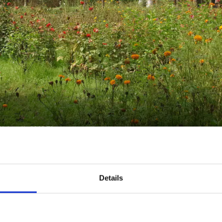
University 1965-71
Details
G "ALLES IM FLU
TEKTURENTWICK