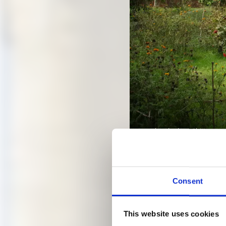
Muzharul Islam, Chittagong 
Foto: ©Niklaus Graber
Consent
VORTRA
This website uses cookies
ARCHI