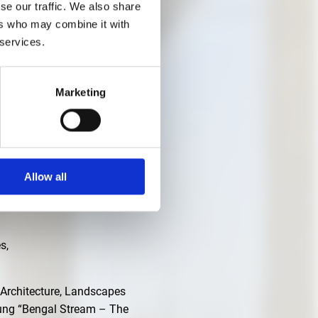
se our traffic. We also share
ers who may combine it with
 services.
Marketing
 Graber
Allow all
h und
s,
r Architecture, Landscapes
lung “Bengal Stream – The